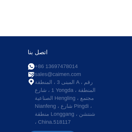
اتصل بنا
+86 13697478014
ا
sales@caimen.com
المبنى 3 ، المنطقة A ، رقم
1 ، شارع Yongda ، المنطقة
الصناعية Hengling ، مجتمع
Nianfeng ، شارع Pingdi ،
منطقة Longgang ، شنتشن
، China.518117