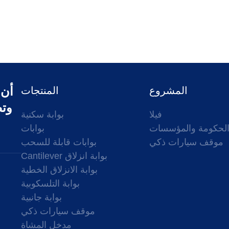
أن 
المشروع
المنتجات
وتص
فيلا
بوابة سكنية
لحكومة والمؤسسات
بوابات
موقف سيارات ذكي
بوابات قابلة للسحب
Cantilever بوابة انزلاق
بوابة الانزلاق الخطية
بوابة التلسكوبية
بوابة جانبية
موقف سيارات ذكي
مدخل المشاة