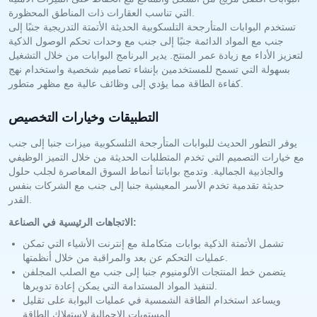
التي تناسب العقارات ذات المناطق المحظورة.
تستخدم البوابات المتأرجحة التلسكوبية الحديثة الأتمتة التدريجية جنبًا إلى
جنب مع المواد الدائمة جنبًا إلى جنب مع وحدات تحكم الوصول الذكية
لتعزيز الأداء مع زيادة عمر المنتج. يدير البرنامج البوابات من خلال التشغيل
بسهولة التي تسمح للمستخدمين بإنشاء تصاميم شخصية واستخدام نهج
كفاءة الطاقة مما يؤدي إلى وظائف عالية مع مظهر متطور.
التطبيقات وخيارات التخصيص
يوفر التطور الحديث للبوابات المتأرجحة التلسكوبية ميزات جنبا إلى جنب
مع خيارات التصميم التي تخدم المتطلبات الحديثة من خلال التميز الوظيفي
والجاذبية الجمالية. وتدمج بواباتنا أنماط السوق المعاصرة لجلب حلول
حديثة تقدمية تخدم الأسر المعيشية جنبا إلى جنب مع الشركات بنفس
القدر.
الاتجاهات الرئيسية في الصناعة:
تشمل الأتمتة الذكية بوابات متكاملة مع إنترنت الأشياء التي تمكن
عمليات التحكم عن بعد والمراقبة من خلال أنظمتها.
يتضمن خط المنتجات الألومنيوم جنبا إلى جنب مع الصلب المجلفن
لتنفيذ المواد المستدامة التي يمكن إعادة تدويرها.
ويساعد استخدام الطاقة الشمسية في عمليات البوابة على تقليل
المستويات الإجمالية لاستهلاك الطاقة.