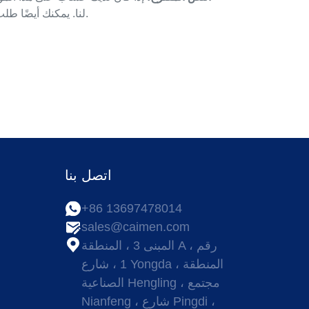
لنا. يمكنك أيضًا طلب أن نحذف أي بيانات شخصية نحتفظ بها عنك. هذا لا يشمل أي بيانات ملزمة بالاحتفاظ بها لأغراض إدارية أو قانونية أو أمنية.
اتصل بنا
+86 13697478014
ا
sales@caimen.com
المبنى 3 ، المنطقة A ، رقم
1 ، شارع Yongda ، المنطقة
الصناعية Hengling ، مجتمع
Nianfeng ، شارع Pingdi ،