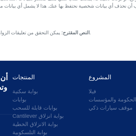
يمكن التحقق من تعليقات الزوار من خلال خدمة الكشف الآلي عن البريد العشوائي.
النص المقترح:
أن 
المشروع
المنتجات
وتص
فيلا
بوابة سكنية
لحكومة والمؤسسات
بوابات
موقف سيارات ذكي
بوابات قابلة للسحب
Cantilever بوابة انزلاق
بوابة الانزلاق الخطية
بوابة التلسكوبية