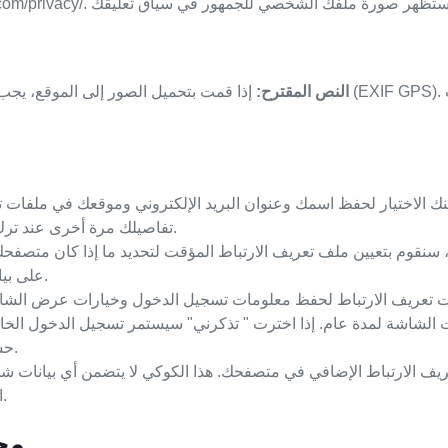
النص المقترح:
إذا قمت بتحميل الصور إلى الموقع، يجب تجنب تحميل الصور التي ت
كنك الاختيار لحفظ اسمك وعنوان البريد الإلكتروني وموقعك في ملفات 
تفاصيلك مرة أخرى عند ترك تعليق آخر. هذه الكوكيز ستستمر لمدة سنة واحدة.
سنقوم بتعيين ملف تعريف الارتباط المؤقت لتحديد ما إذا كان متصفحك 
على بيانات شخصية ويتم التخلص منها عند إغلاق متصفحك.
فات تعريف الارتباط لحفظ معلومات تسجيل الدخول وخيارات عرض الشاش
ت الشاشة لمدة عام. إذا اخترت " تذكرني" سيستمر تسجيل الدخول الخ
حسابك، فسيتم إزالة ملفات تعريف الارتباط للتسجيل.
يف الارتباط الإضافي في متصفحك. هذا الكوكي لا يتضمن أي بيانات 
التي قمت بتعديلها للتو. تنتهي صلاحيتها بعد يوم واحد.
مح