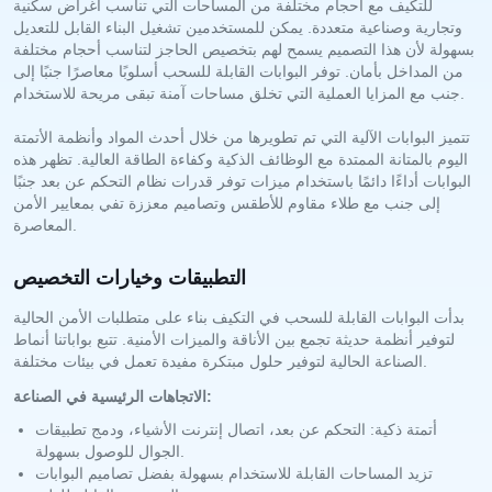
للتكيف مع أحجام مختلفة من المساحات التي تناسب أغراض سكنية
وتجارية وصناعية متعددة. يمكن للمستخدمين تشغيل البناء القابل للتعديل
بسهولة لأن هذا التصميم يسمح لهم بتخصيص الحاجز لتناسب أحجام مختلفة
من المداخل بأمان. توفر البوابات القابلة للسحب أسلوبًا معاصرًا جنبًا إلى
جنب مع المزايا العملية التي تخلق مساحات آمنة تبقى مريحة للاستخدام.
تتميز البوابات الآلية التي تم تطويرها من خلال أحدث المواد وأنظمة الأتمتة
اليوم بالمتانة الممتدة مع الوظائف الذكية وكفاءة الطاقة العالية. تظهر هذه
البوابات أداءًا دائمًا باستخدام ميزات توفر قدرات نظام التحكم عن بعد جنبًا
إلى جنب مع طلاء مقاوم للأطقس وتصاميم معززة تفي بمعايير الأمن
المعاصرة.
التطبيقات وخيارات التخصيص
بدأت البوابات القابلة للسحب في التكيف بناء على متطلبات الأمن الحالية
لتوفير أنظمة حديثة تجمع بين الأناقة والميزات الأمنية. تتبع بواباتنا أنماط
الصناعة الحالية لتوفير حلول مبتكرة مفيدة تعمل في بيئات مختلفة.
الاتجاهات الرئيسية في الصناعة:
أتمتة ذكية: التحكم عن بعد، اتصال إنترنت الأشياء، ودمج تطبيقات
الجوال للوصول بسهولة.
تزيد المساحات القابلة للاستخدام بسهولة بفضل تصاميم البوابات