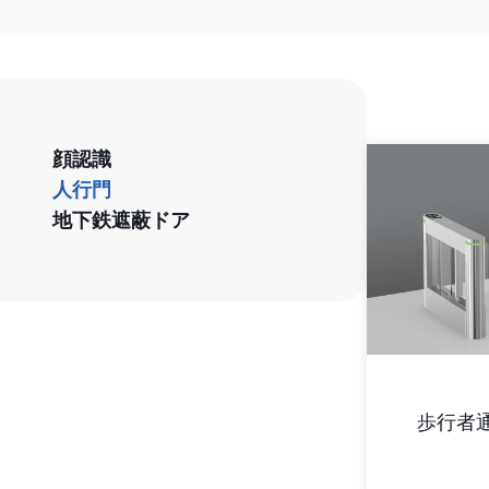
顔認識
人行門
地下鉄遮蔽ドア
歩行者通