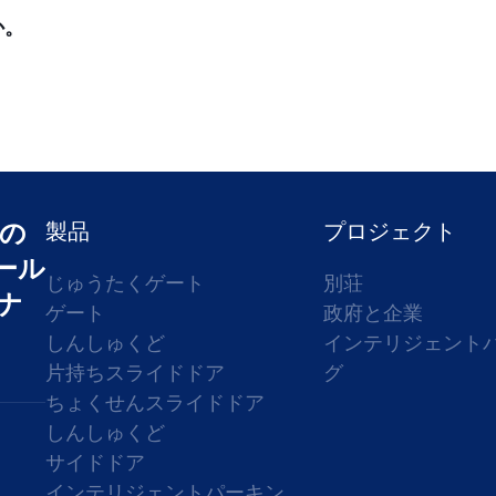
か。
の
製品
プロジェクト
ール
じゅうたくゲート
別荘
ナ
ゲート
政府と企業
しんしゅくど
インテリジェント
片持ちスライドドア
グ
ちょくせんスライドドア
しんしゅくど
サイドドア
インテリジェントパーキン