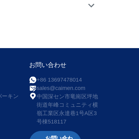
お問い合わせ
+86 13697478014
sales@caimen.com
パーキン
中国深セン市竜崗区坪地
街道年峰コミュニティ横
嶺工業区永達巷1号A区3
号棟518117
お問い合わ