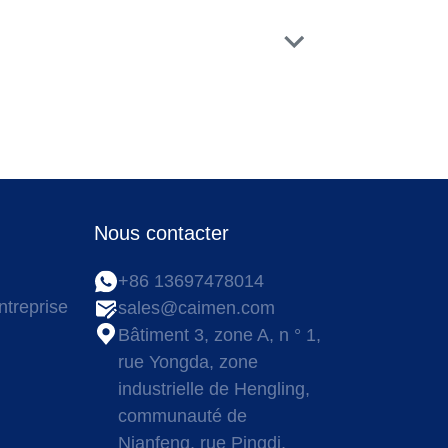
Nous contacter
+86 13697478014
treprise
sales@caimen.com
Bâtiment 3, zone A, n ° 1,
rue Yongda, zone
industrielle de Hengling,
communauté de
Nianfeng, rue Pingdi,