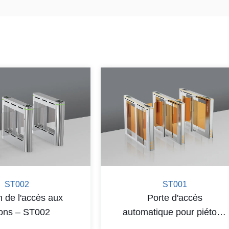
ST002
ST001
 de l'accès aux
Porte d'accès
tons – ST002
automatique pour piétons
– ST001