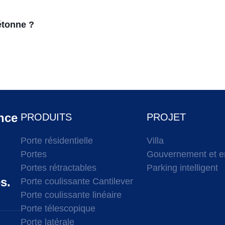
étonne ?
ance
PRODUITS
PROJET
Porte résidentielle
Villa
Portes
Gouvernement et en
Portes rétractables
Parking intelligent
s.
Porte coulissante Cantilever
Porte coulissante linéaire
Porte télescopique
Porte latérale