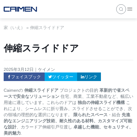
家（いえ）
»
伸縮スライドドア
伸縮スライドドア
2025年3月12日｜ケイメン
フェイスブック
ツイッター
リンク
Caimenの
伸縮スライドドア
プロジェクトの目的
革新的で省スペ
ースで安全なソリューション
住宅、商業、工業不動産など、幅広い
用途に適しています。これらのドアは
独自の伸縮スライド機構
こ
れにより、シームレスに折り畳み、スライドさせることができ、次
の領域の理想的な選択になります。
限られたスペース
・結合
先進
的なエンジニアリング技術、耐久性のある材料、カスタマイズ可能
な設計
、カラードア伸縮引戸引渡し
卓越した機能、セキュリティ、
美的魅力
.