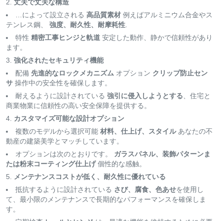
丈夫で丈夫な構造
…によって設立される
高品質素材
例えばアルミニウム合金やス
テンレス鋼、
強度、耐久性、耐摩耗性
.
特性
精密工事ヒンジと軌道
安定した動作、静かで信頼性があり
ます。
強化されたセキュリティ機能
配備
先進的なロックメカニズム
オプション
クリップ防止セン
サ
操作中の安全性を確保します。
耐えるように設計されている
強引に侵入しようとする
、住宅と
商業物業に信頼性の高い安全保障を提供する。
カスタマイズ可能な設計オプション
複数のモデルから選択可能
材料、仕上げ、スタイル
あなたの不
動産の建築美学とマッチしています。
オプションは次のとおりです。
ガラスパネル、装飾パターンま
たは粉末コーティング仕上げ
個性的な感触。
メンテナンスコストが低く、耐久性に優れている
抵抗するように設計されている
さび、腐食、色あせ
を使用し
て、最小限のメンテナンスで長期的なパフォーマンスを確保しま
す。