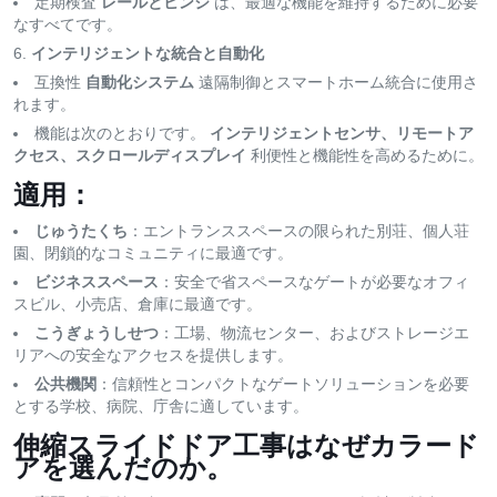
定期検査
レールとヒンジ
は、最適な機能を維持するために必要
なすべてです。
インテリジェントな統合と自動化
互換性
自動化システム
遠隔制御とスマートホーム統合に使用さ
れます。
機能は次のとおりです。
インテリジェントセンサ、リモートア
クセス、スクロールディスプレイ
利便性と機能性を高めるために。
適用：
じゅうたくち
：エントランススペースの限られた別荘、個人荘
園、閉鎖的なコミュニティに最適です。
ビジネススペース
：安全で省スペースなゲートが必要なオフィ
スビル、小売店、倉庫に最適です。
こうぎょうしせつ
：工場、物流センター、およびストレージエ
リアへの安全なアクセスを提供します。
公共機関
：信頼性とコンパクトなゲートソリューションを必要
とする学校、病院、庁舎に適しています。
伸縮スライドドア工事はなぜカラード
アを選んだのか。