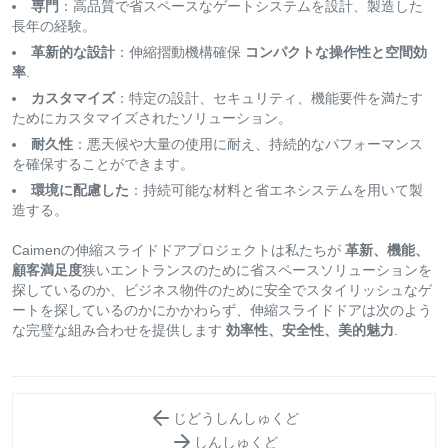
専門
：高品質で省スペースなゲートシステムを設計、製造した
長年の経験。
革新的な設計
：伸縮摺動機構確保
コンパクトな操作性と空間効
率
.
カスタマイズ
：特定の設計、セキュリティ、機能要件を満たす
ためにカスタマイズされたソリューション。
耐久性
：悪天候や大量の使用に耐え、持続的なパフォーマンス
を確保することができます。
環境に配慮した
：持続可能な材料と省エネシステムを用いて製
造する。
Caimenの伸縮スライドドアプロジェクトは私たちが
革新、機能、
顧客満足度
狭いエントランスのために省スペースソリューションを
探しているのか、ビジネス物件のために安全でスタイリッシュなゲ
ートを探しているのかにかかわらず、伸縮スライドドアは次のよう
な完璧な組み合わせを提供します
効率性、安全性、美的魅力
.
じどうしんしゅくど
しんしゅくど