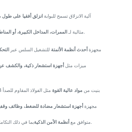
آلية الانزلاق تسمح للبوابة
انزلق أفقيا على طول 
حيث البوابات المتأرجحة التقليدية غير ممكنة.
مثالية لـ
الممرات، المداخل الكبيرة، أو المنا
مجهزة
أحدث أنظمة الأتمتة
للتشغيل السلس عبر
التحك
ميزات مثل
أجهزة استشعار ذكية، والكشف عن
بنيت من
مواد عالية القوة
مجهزة
أجهزة استشعار مضادة للضغط، وظائف وقف ا
بما في ذلك التكامل مع كاميرات المراقبة وأنظمة مراقبة الوصول.
متوافق مع
أنظمة الأمن الذكية