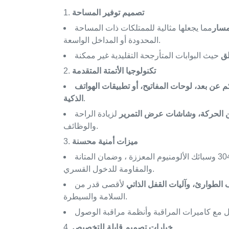
تصميم توفير المساحة
مسار
مما يجعلها مثالية للممتلكات ذات المساحة
المحدودة أو المداخل الواسعة.
طق
تكنولوجيا الأتمتة المتقدمة
م عن بعد، لوحات المفاتيح، أو تطبيقات الهواتف
.
الذكية
 الحركة، وشاشات عرض التمرير
لزيادة الراحة
والوظائف.
ميزات أمنية محسنة
مثل الفولاذ المقاوم للصدأ 304 وسبائك الألومنيوم المعززة ، وضمان المتانة
والمقاومة للدخول القسري.
لطوارئ، وآليات القفل الذاتي
لأقصى قدر من
السلامة والسيطرة.
خيارات تصميم قابلة للتخصيص