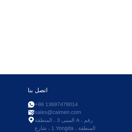
اتصل بنا
+86 13697478014
ا
sales@caimen.com
المبنى 3 ، المنطقة A ، رقم
1 ، شارع Yongda ، المنطقة