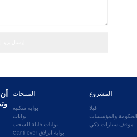
أن 
المشروع
المنتجات
وتص
فيلا
بوابة سكنية
لحكومة والمؤسسات
بوابات
موقف سيارات ذكي
بوابات قابلة للسحب
Cantilever بوابة انزلاق