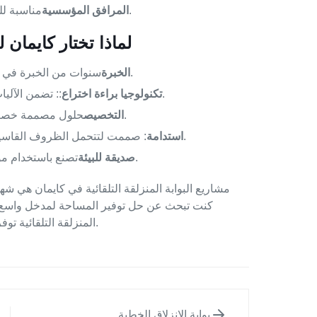
مناسبة للمباني الحكومية والسفارات ومؤسسات البحوث.
المرافق المؤسسية
لماذا تختار كايمان ل
سنوات من الخبرة في تصميم وتصنيع أنظمة بوابة مبتكرة عالية الجودة.
الخبرة
.
تكنولوجيا براءة اختراع
:: تضمن الآليا
حلول مصممة خصيصا لتلبية متطلبات الأمان والتصميم الخاصة بك.
التخصيص
: صممت لتتحمل الظروف القاسية والاستخدام الثقيل ، وضمان الأداء طويل الأمد.
استدامة
تصنع باستخدام مواد مستدامة وأنظمة كفاءة في استخدام الطاقة.
صديقة للبيئة
مشاريع البوابة المنزلقة التلقائية في كايمان هي شها
كنت تبحث عن حل توفير المساحة لمدخل واسع أو بو
.
المنزلقة التلقائية تو
بوابة الانزلاق الخطية