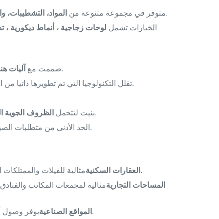
لمطابقة الجماليات المعمارية لممتلكك.
متوفر في مجموعة متنوعة من
المواد، التشطيبات، وا
الخيارات تشمل
لوحات زجاجية ، أنماط ديكورية ، ت
.
صممت مع
آليات هن
تقلل التكنولوجيا التي تم تطويرها ذاتيا من التآكل ، مما يضمن الموثوقية على المدى الطويل.
ضمان الأداء طويل الأمد.
بنيت لتتحمل
الظروف الجوية الق
الحد الأدنى من متطلبات الصيانة، وتقليل تكاليف التشغيل على المدى الطويل.
مثالية للفيلات والممتلكات الخاصة والمجتمعات المغلقة مع مدخلات واسعة.
العقارات السكنية
المساحات التجارية
مثالية لمجمعات المكاتب والفنادق
يوفر وصول آمن للمستودعات والمصانع والمراكز اللوجستية.
المواقع الصناعية