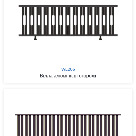
WL206
Вілла алюмінієві огорожі