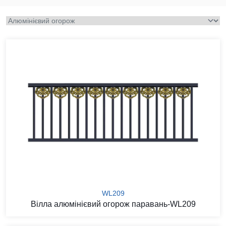
WL209
Вілла алюмінієвий огорож паравань-WL209