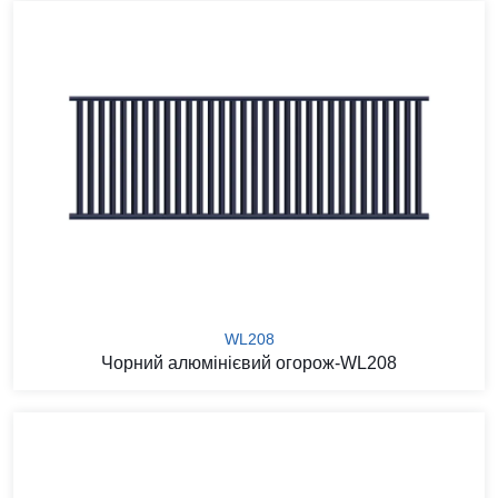
WL208
Чорний алюмінієвий огорож-WL208