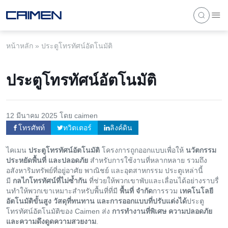
หน้าหลัก
»
ประตูโทรทัศน์อัตโนมัติ
ประตูโทรทัศน์อัตโนมัติ
12 มีนาคม 2025 โดย caimen
โทรศัพท์
ทวิตเตอร์
ลิงค์ดิน
ไคเมน
ประตูโทรทัศน์อัตโนมัติ
โครงการถูกออกแบบเพื่อให้
นวัตกรรม
ประหยัดพื้นที่ และปลอดภัย
สำหรับการใช้งานที่หลากหลาย รวมถึง
อสังหาริมทรัพย์ที่อยู่อาศัย พาณิชย์ และอุตสาหกรรม ประตูเหล่านี้
มี
กลไกโทรทัศน์ที่ไม่ซ้ำกัน
ที่ช่วยให้พวกเขาพับและเลื่อนได้อย่างราบรื่
นทําให้พวกเขาเหมาะสำหรับพื้นที่ที่มี
พื้นที่ จำกัด
การรวม
เทคโนโลยี
อัตโนมัติขั้นสูง วัสดุที่ทนทาน และการออกแบบที่ปรับแต่งได้
ประตู
โทรทัศน์อัตโนมัติของ Caimen ส่ง
การทํางานที่พิเศษ ความปลอดภัย
และความดึงดูดความสวยงาม
.