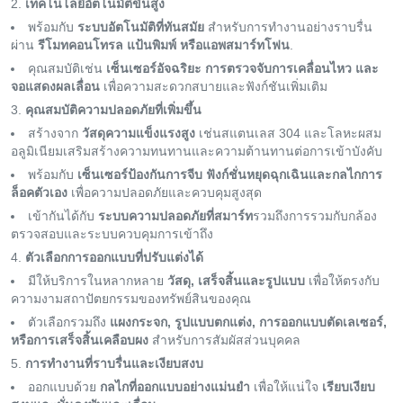
เทคโนโลยีอัตโนมัติขั้นสูง
พร้อมกับ
ระบบอัตโนมัติที่ทันสมัย
สำหรับการทํางานอย่างราบรื่น
ผ่าน
รีโมทคอนโทรล แป้นพิมพ์ หรือแอพสมาร์ทโฟน
.
คุณสมบัติเช่น
เซ็นเซอร์อัจฉริยะ การตรวจจับการเคลื่อนไหว และ
จอแสดงผลเลื่อน
เพื่อความสะดวกสบายและฟังก์ชันเพิ่มเติม
คุณสมบัติความปลอดภัยที่เพิ่มขึ้น
สร้างจาก
วัสดุความแข็งแรงสูง
เช่นสแตนเลส 304 และโลหะผสม
อลูมิเนียมเสริมสร้างความทนทานและความต้านทานต่อการเข้าบังคับ
พร้อมกับ
เซ็นเซอร์ป้องกันการจีบ ฟังก์ชั่นหยุดฉุกเฉินและกลไกการ
ล็อคตัวเอง
เพื่อความปลอดภัยและควบคุมสูงสุด
เข้ากันได้กับ
ระบบความปลอดภัยที่สมาร์ท
รวมถึงการรวมกับกล้อง
ตรวจสอบและระบบควบคุมการเข้าถึง
ตัวเลือกการออกแบบที่ปรับแต่งได้
มีให้บริการในหลากหลาย
วัสดุ, เสร็จสิ้นและรูปแบบ
เพื่อให้ตรงกับ
ความงามสถาปัตยกรรมของทรัพย์สินของคุณ
ตัวเลือกรวมถึง
แผงกระจก, รูปแบบตกแต่ง, การออกแบบตัดเลเซอร์,
หรือการเสร็จสิ้นเคลือบผง
สำหรับการสัมผัสส่วนบุคคล
การทำงานที่ราบรื่นและเงียบสงบ
ออกแบบด้วย
กลไกที่ออกแบบอย่างแม่นยำ
เพื่อให้แน่ใจ
เรียบเงียบ