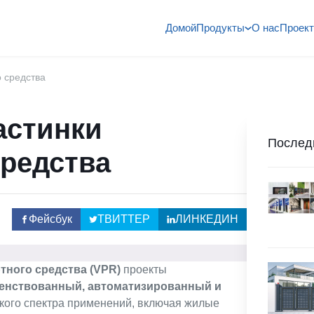
Домой
Продукты
О нас
Проект
 средства
астинки
Послед
средства
Фейсбук
ТВИТТЕР
ЛИНКЕДИН
тного средства (VPR)
проекты
енствованный, автоматизированный и
кого спектра применений, включая жилые