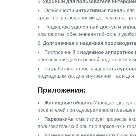
Удобный для пользователя интерфей
Особенности
интуитивная панель
для 
средстве, разрешениями доступа и настро
Поддержка
удаленный доступ и упра
платформы, обеспечивая гибкость и удобст
Долговечная и надежная производит
Построенный с
надежное аппаратное 
обеспечения долгосрочной надежности и 
Разработано, чтобы выдержать
суровы
подходящим как для внутренних, так и для
Приложения:
Жилищные общины
Упрощает доступ 
посетителей при одновременном повышени
Парковки
Автоматизирует процессы вхо
пользовательский опыт на парковках и гар
Коммерческая недвижимость
Обеспеч