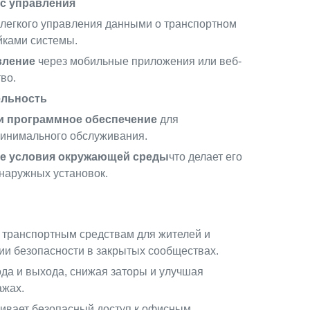
с управления
легкого управления данными о транспортном
йками системы.
вление
через мобильные приложения или веб-
во.
ельность
и программное обеспечение
для
минимального обслуживания.
е условия окружающей среды
что делает его
 наружных установок.
к транспортным средствам для жителей и
и безопасности в закрытых сообществах.
да и выхода, снижая заторы и улучшая
ажах.
ивает безопасный доступ к офисным