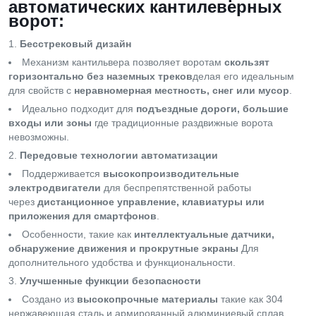
автоматических кантилеверных
ворот:
Бесстрековый дизайн
Механизм кантильвера позволяет воротам
скользят
горизонтально без наземных треков
делая его идеальным
для свойств с
неравномерная местность, снег или мусор
.
Идеально подходит для
подъездные дороги, большие
входы или зоны
где традиционные раздвижные ворота
невозможны.
Передовые технологии автоматизации
Поддерживается
высокопроизводительные
электродвигатели
для беспрепятственной работы
через
дистанционное управление, клавиатуры или
приложения для смартфонов
.
Особенности, такие как
интеллектуальные датчики,
обнаружение движения и прокрутные экраны
Для
дополнительного удобства и функциональности.
Улучшенные функции безопасности
Создано из
высокопрочные материалы
такие как 304
нержавеющая сталь и армированный алюминиевый сплав,