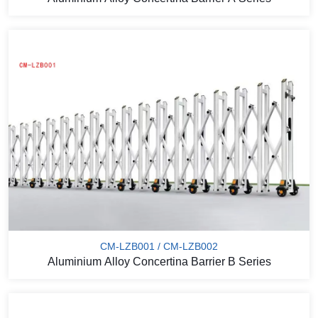
CM-LZB001 / CM-LZB002
Aluminium Alloy Concertina Barrier B Series