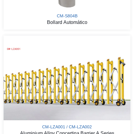
CM-S804B
Bollard Automático
CM-LZA001 / CM-LZA002
Aluminium Alloy Concertina Barrier A Series