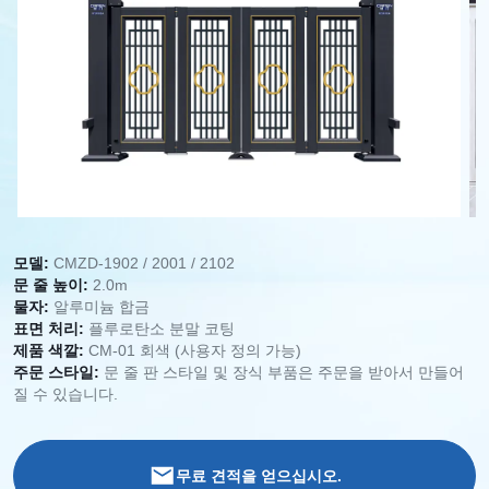
모델:
CMZD-1902 / 2001 / 2102
문 줄 높이:
2.0m
물자:
알루미늄 합금
표면 처리:
플루로탄소 분말 코팅
제품 색깔:
CM-01 회색 (사용자 정의 가능)
주문 스타일:
문 줄 판 스타일 및 장식 부품은 주문을 받아서 만들어
질 수 있습니다.
무료 견적을 얻으십시오.