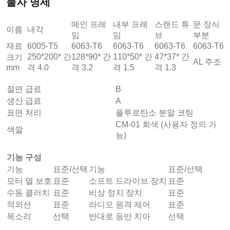
물자 명세
메인 프레
내부 프레
스랜드 튜
문 장식
이름
내각
임
임
브
부분
재료
6005-T5
6063-T6
6063-T6
6063-T6
6063-T6
250*200* 간
128*90* 간
110*50* 간
47*37* 간
크기
AL 주조
mm
격 4.0
격 3.2
격 1.5
격 1.3
절연 급료
B
생산 급료
A
표면 처리
플루로탄소 분말 코팅
CM-01 회색 (사용자 정의 가
색깔
능)
기능 구성
기능
표준/선택
기능
표준/선택
모터 열 보호
표준
소프트 드라이브 장치
표준
수동 클러치
표준
비상 정지 장치
표준
적외선
표준
라디오 원격 제어
표준
목소리
선택
반대로 등반 치아
선택