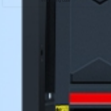
Villa Swing Gate
Wir bieten eine Vielzahl von
Anpassungsmöglichkeiten an
Anpassbares Design
Chinesisch, europäisch, nordamerikanisch,
Modernismus usw. Perfekt in Verbindung
mit dem architektonischen Stil.
Größe und Finish