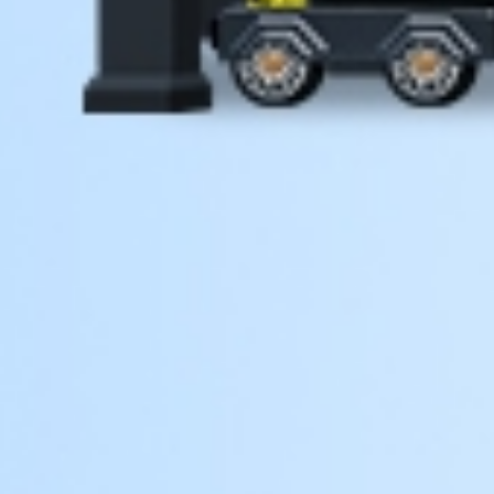
Vollständig anpassbare Abmessungen und
Oberflächenverbindungen, um Ihre
Immobilie zu ergänzen.
Automatisierungsfunktionen
Integrierte intelligente
Automatisierungssysteme für einen
mühelosen Betrieb.